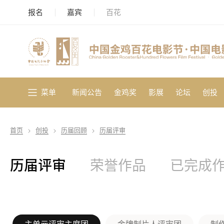
报名
嘉宾
百花
菜单
新闻公告
金鸡奖
影展
论坛
创投
首页
创投
历届回顾
历届评审
历届评审
荣誉作品
已完成