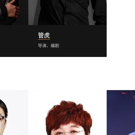
管虎
导演、编剧