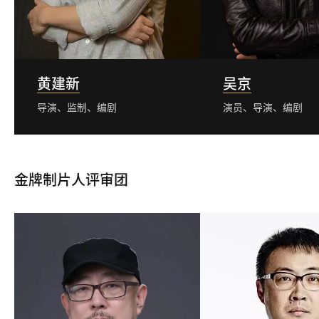
黄建新
吴京
导演、监制、编剧
演员、导演、编剧
金牌制片人评审团