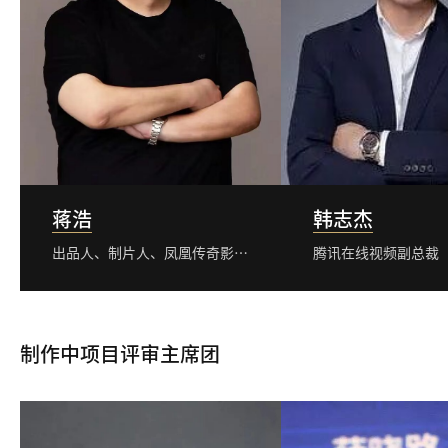
蒋浩
韩志杰
出品人、制片人、凤凰传奇影业总裁
腾讯在线视频副总裁
制作中项目评审主席团