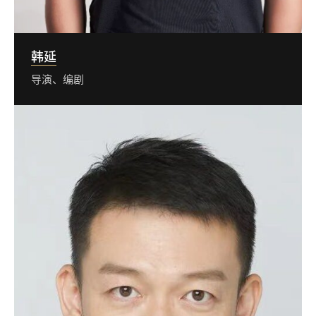
韩延
导演、编剧