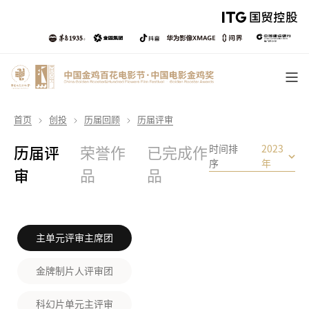
首页
创投
历届回顾
历届评审
时间排
2023
历届评
荣誉作
已完成作
序
年
审
品
品
主单元评审主席团
金牌制片人评审团
科幻片单元主评审