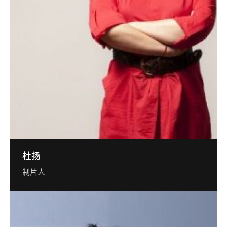
杜扬
制片人