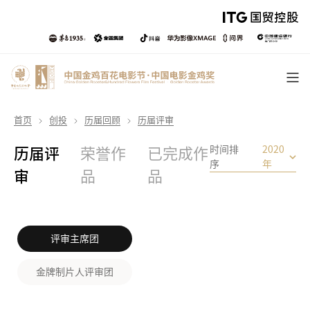
首页
创投
历届回顾
历届评审
时间排
2020
历届评
荣誉作
已完成作
序
年
审
品
品
评审主席团
金牌制片人评审团