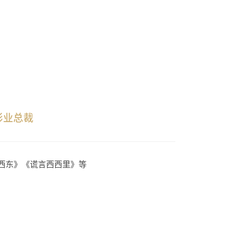
影业总裁
西东》《谎言西西里》等