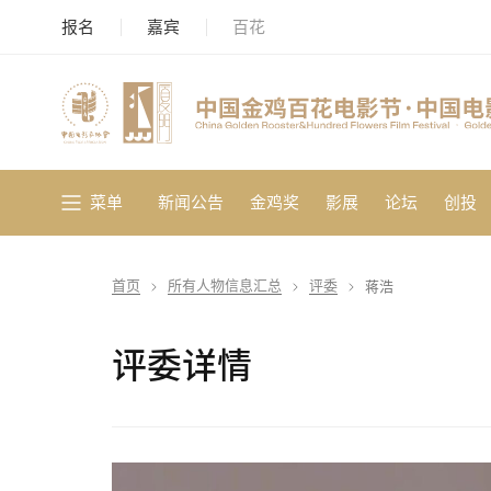
报名
嘉宾
百花
菜单
新闻公告
金鸡奖
影展
论坛
创投
首页
所有人物信息汇总
评委
蒋浩
评委详情