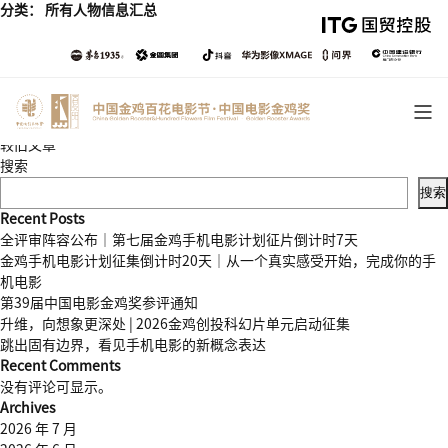
分类：
所有人物信息汇总
文
较旧文章
章
搜索
导
搜索
航
Recent Posts
全评审阵容公布｜第七届金鸡手机电影计划征片倒计时7天
金鸡手机电影计划征集倒计时20天｜从一个真实感受开始，完成你的手
机电影
第39届中国电影金鸡奖参评通知
升维，向想象更深处 | 2026金鸡创投科幻片单元启动征集
跳出固有边界，看见手机电影的新概念表达
Recent Comments
没有评论可显示。
Archives
2026 年 7 月