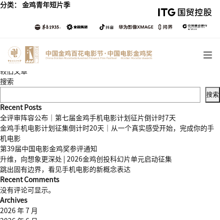
分类：
金鸡青年短片季
文
较旧文章
章
搜索
导
搜索
航
Recent Posts
全评审阵容公布｜第七届金鸡手机电影计划征片倒计时7天
金鸡手机电影计划征集倒计时20天｜从一个真实感受开始，完成你的手
机电影
第39届中国电影金鸡奖参评通知
升维，向想象更深处 | 2026金鸡创投科幻片单元启动征集
跳出固有边界，看见手机电影的新概念表达
Recent Comments
没有评论可显示。
Archives
2026 年 7 月