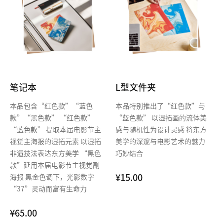
笔记本
L型文件夹
本品包含“红色款”“蓝色
本品特别推出了“红色款”与
款”“黑色款” “红色款”
“蓝色款” 以湿拓画的流体美
“蓝色款” 提取本届电影节主
感与随机性为设计灵感 将东方
视觉主海报的湿拓元素 以湿拓
美学的深邃与电影艺术的魅力
非遗技法表达东方美学 “黑色
巧妙结合
款”延用本届电影节主视觉副
¥15.00
海报 黑金色调下，光影数字
“37”灵动而富有生命力
¥65.00