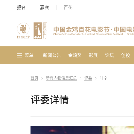
报名
嘉宾
百花
菜单
新闻公告
金鸡奖
影展
论坛
创投
首页
所有人物信息汇总
评委
叶宁
评委详情