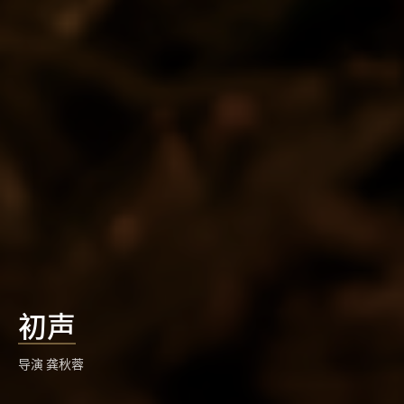
初声
导演 龚秋蓉