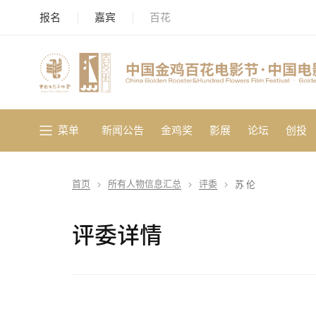
报名
嘉宾
百花
菜单
新闻公告
金鸡奖
影展
论坛
创投
首页
所有人物信息汇总
评委
苏 伦
评委详情