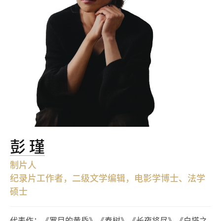
彭 瑾
制片人
纪录片工作者，二级文学编辑，电影学博士、法学
硕士
代表作：《罗目的黄昏》《春树》《长夜将尽》《白塔之