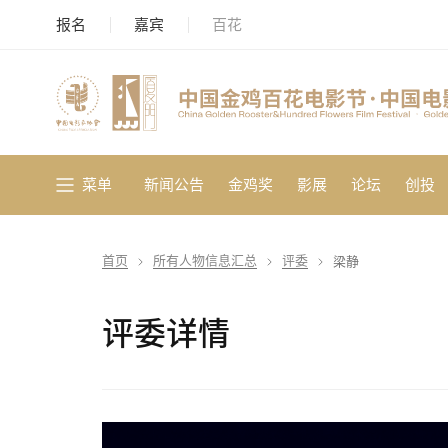
报名
嘉宾
百花
菜单
新闻公告
金鸡奖
影展
论坛
创投
首页
所有人物信息汇总
评委
梁静
评委详情