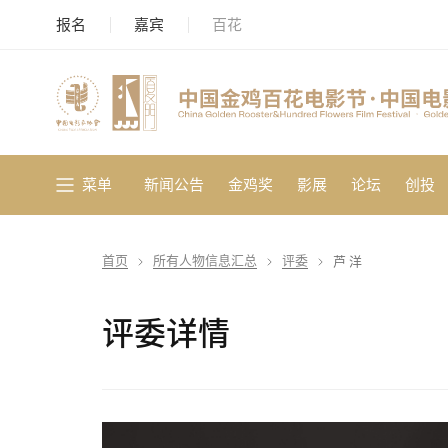
报名
嘉宾
百花
菜单
新闻公告
金鸡奖
影展
论坛
创投
首页
所有人物信息汇总
评委
芦 洋
评委详情