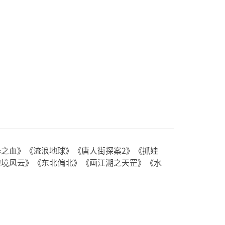
之血》《流浪地球》《唐人街探案2》《抓娃
边境风云》《东北偏北》《画江湖之天罡》《水