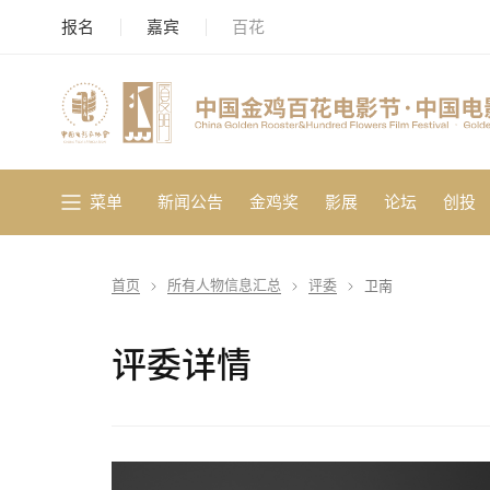
报名
嘉宾
百花
菜单
新闻公告
金鸡奖
影展
论坛
创投
首页
所有人物信息汇总
评委
卫南
评委详情