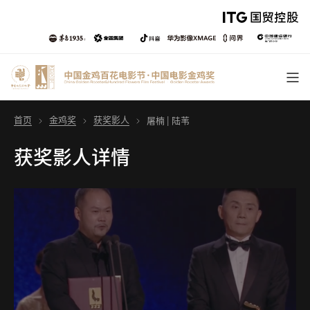
首页
金鸡奖
获奖影人
屠楠 | 陆苇
获奖影人详情