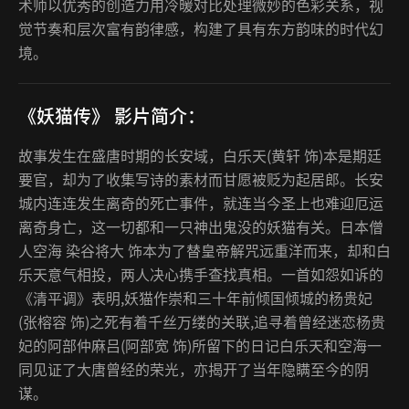
术师以优秀的创造力用冷暖对比处理微妙的色彩关系，视
觉节奏和层次富有韵律感，构建了具有东方韵味的时代幻
境。
《妖猫传》 影片简介：
故事发生在盛唐时期的长安域，白乐天(黄轩 饰)本是期廷
要官，却为了收集写诗的素材而甘愿被贬为起居郎。长安
城内连连发生离奇的死亡事件，就连当今圣上也难迎厄运
离奇身亡，这一切都和一只神出鬼没的妖猫有关。日本僧
人空海 染谷将大 饰本为了替皇帝解咒远重洋而来，却和白
乐天意气相投，两人决心携手查找真相。一首如怨如诉的
《清平调》表明,妖猫作崇和三十年前倾国倾城的杨贵妃
(张榕容 饰)之死有着千丝万缕的关联,追寻着曾经迷恋杨贵
妃的阿部仲麻吕(阿部宽 饰)所留下的日记白乐天和空海一
同见证了大唐曾经的荣光，亦揭开了当年隐瞒至今的阴
谋。