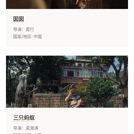
囡囡
导演：周行
国家/地区: 中国
三只蚂蚁
导演：袁海涛