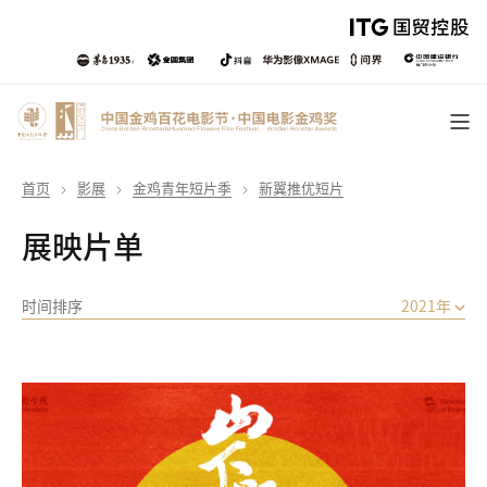
首页
影展
金鸡青年短片季
新翼推优短片
展映片单
时间排序
2021年