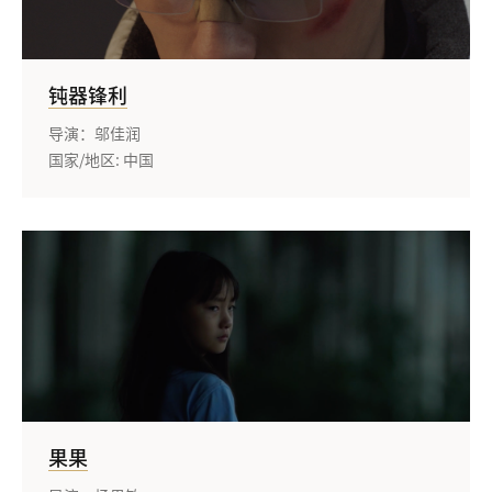
钝器锋利
导演：邬佳润
国家/地区: 中国
果果