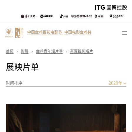
首页
影展
金鸡青年短片季
新翼推优短片
展映片单
时间排序
2020年