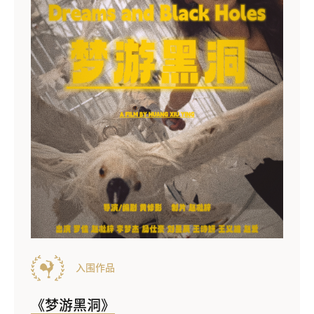
入围作品
《梦游黑洞》