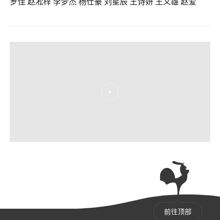
罗佳 赵凇梓 李梦杰 杨仕豪 刘星辰 王诗妍 王义雄 赵爱
前往顶部