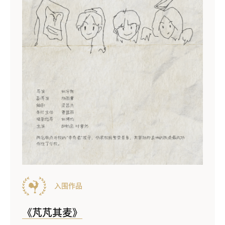
入围作品
《芃芃其麦》