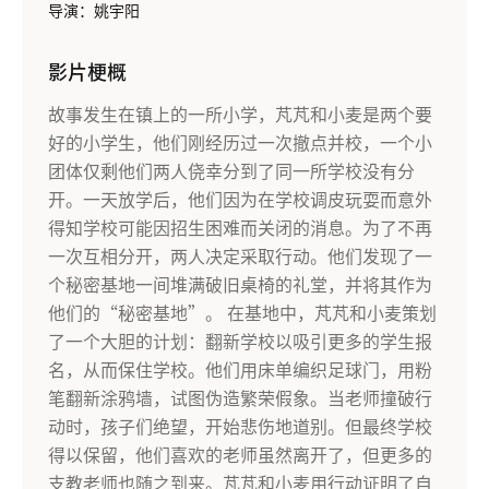
导演：姚宇阳
影片梗概
故事发生在镇上的一所小学，芃芃和小麦是两个要
好的小学生，他们刚经历过一次撤点并校，一个小
团体仅剩他们两人侥幸分到了同一所学校没有分
开。一天放学后，他们因为在学校调皮玩耍而意外
得知学校可能因招生困难而关闭的消息。为了不再
一次互相分开，两人决定采取行动。他们发现了一
个秘密基地一间堆满破旧桌椅的礼堂，并将其作为
他们的“秘密基地”。 在基地中，芃芃和小麦策划
了一个大胆的计划：翻新学校以吸引更多的学生报
名，从而保住学校。他们用床单编织足球门，用粉
笔翻新涂鸦墙，试图伪造繁荣假象。当老师撞破行
动时，孩子们绝望，开始悲伤地道别。但最终学校
得以保留，他们喜欢的老师虽然离开了，但更多的
支教老师也随之到来。芃芃和小麦用行动证明了自