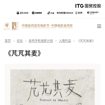
首页
论坛
金鸡手机电影计划
入围作品
《芃芃其麦》
《芃芃其麦》