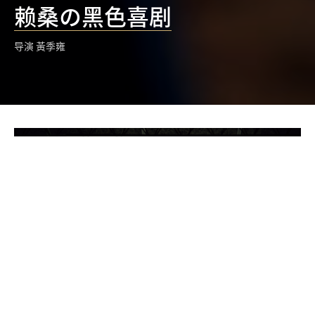
赖桑の⿊⾊喜剧
导演 黃季雍