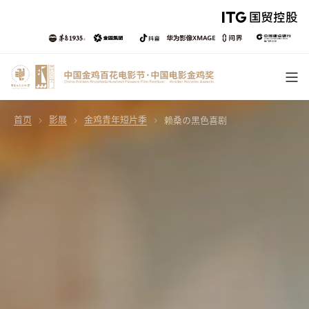
首页
影展
金鸡青年短片季
赖桑の⿊⾊喜剧