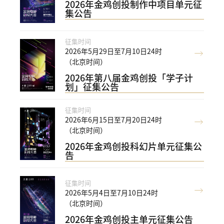
2026年金鸡创投制作中项目单元征
集公告
征集时间
2026年5月29日至7月10日24时
（北京时间）
2026年第八届金鸡创投「学子计
划」征集公告
征集时间
2026年6月15日至7月20日24时
（北京时间）
2026年金鸡创投科幻片单元征集公
告
征集时间
2026年5月4日至7月10日24时
（北京时间）
2026年金鸡创投主单元征集公告