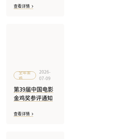
查看详情
感受开始，完成
你的手机电影
2026-
全年金
鸡
07-09
第39届中国电影
金鸡奖参评通知
查看详情