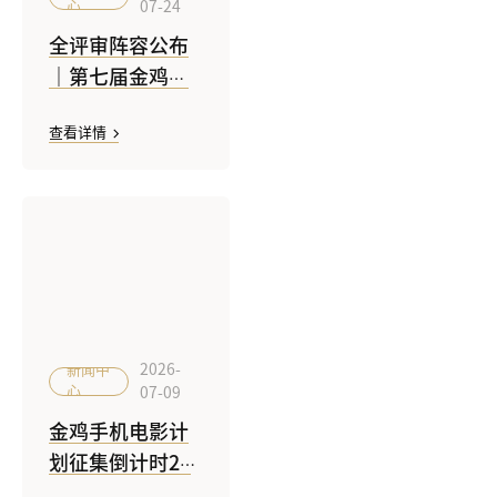
心
07-24
全评审阵容公布
｜第七届金鸡手
机电影计划征片
查看详情
倒计时7天
2026-
新闻中
心
07-09
金鸡手机电影计
划征集倒计时20
天｜从一个真实