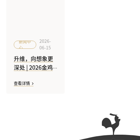
2026-
新闻中
心
06-15
升维，向想象更
深处 | 2026金鸡
创投科幻片单元
查看详情
启动征集