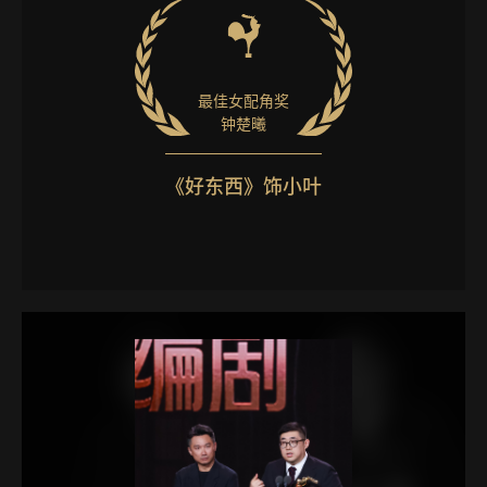
最佳女配角奖
钟楚曦
《好东西》饰小叶