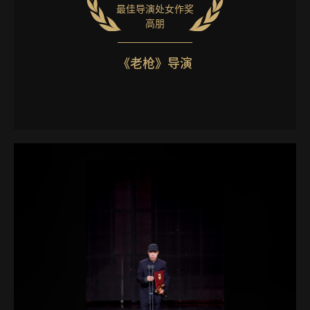
最佳导演处女作奖
高朋
《老枪》导演