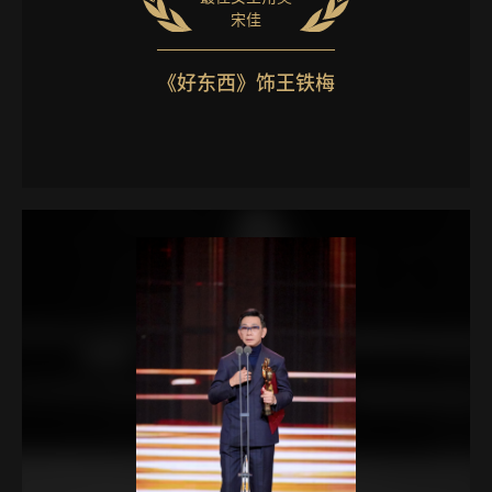
宋佳
《好东西》饰王铁梅