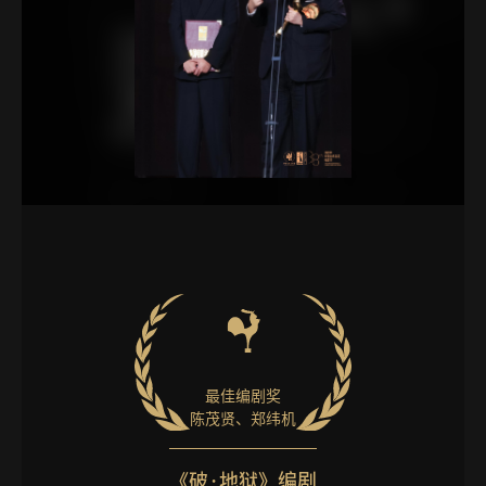
最佳编剧奖
陈茂贤、郑纬机
《破·地狱》编剧