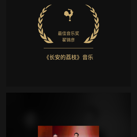
最佳音乐奖
翟锦彦
《长安的荔枝》音乐