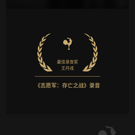
最佳录音奖
王丹戎
《志愿军：存亡之战》录音