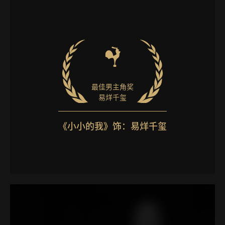
最佳男主角奖
易烊千玺
《小小的我》饰：易烊千玺