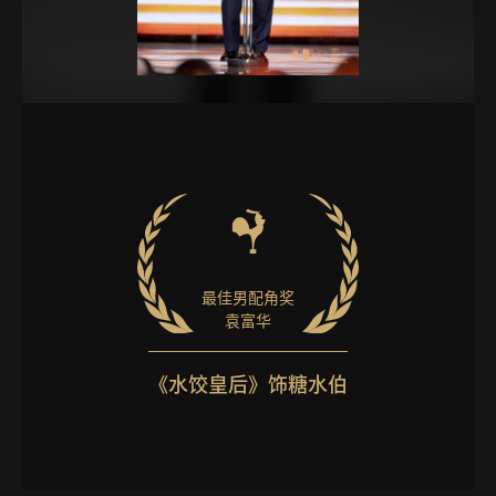
最佳男配角奖
袁富华
《水饺皇后》饰糖水伯