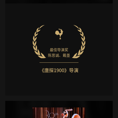
最佳导演奖
陈思诚、戴墨
《唐探1900》导演