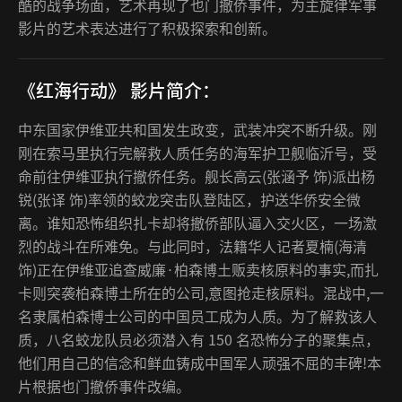
酷的战争场面，艺术再现了也门撤侨事件，为主旋律军事
影片的艺术表达进行了积极探索和创新。
《红海行动》 影片简介：
中东国家伊维亚共和国发生政变，武装冲突不断升级。刚
刚在索马里执行完解救人质任务的海军护卫舰临沂号，受
命前往伊维亚执行撤侨任务。舰长高云(张涵予 饰)派出杨
锐(张译 饰)率领的蛟龙突击队登陆区，护送华侨安全微
离。谁知恐怖组织扎卡却将撤侨部队逼入交火区，一场激
烈的战斗在所难免。与此同时，法籍华人记者夏楠(海清
饰)正在伊维亚追查威廉·柏森博土贩卖核原料的事实,而扎
卡则突袭柏森博土所在的公司,意图抢走核原料。混战中,一
名隶属柏森博士公司的中国员工成为人质。为了解救该人
质，八名蛟龙队员必须潜入有 150 名恐怖分子的聚集点，
他们用自己的信念和鲜血铸成中国军人顽强不屈的丰碑!本
片根据也门撤侨事件改编。