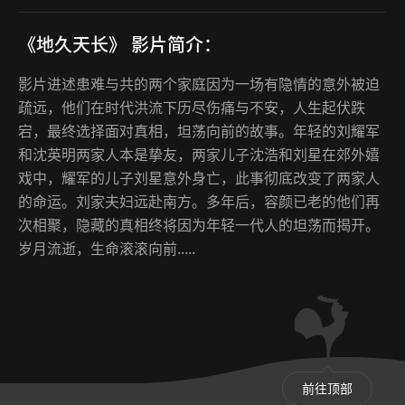
《地久天长》 影片简介：
影片进述患难与共的两个家庭因为一场有隐情的意外被迫
疏远，他们在时代洪流下历尽伤痛与不安，人生起伏跌
宕，最终选择面对真相，坦荡向前的故事。年轻的刘耀军
和沈英明两家人本是挚友，两家儿子沈浩和刘星在郊外嬉
戏中，耀军的儿子刘星意外身亡，此事彻底改变了两家人
的命运。刘家夫妇远赴南方。多年后，容颜已老的他们再
次相聚，隐藏的真相终将因为年轻一代人的坦荡而揭开。
岁月流逝，生命滚滚向前.....
前往顶部