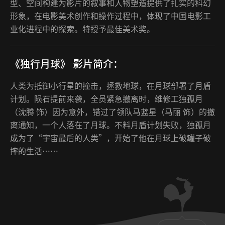
型、空间构建为影片的叙事和人物塑造提供了扎实的科幻
形象，在电影美术创作和操作过程中，体现了中国电影工
业化进程中的探索。特授予最佳美术奖。
《独行月球》 影片简介：
人类为抵御小行星的撞击，拯救地球，在月球部署了月盾
计划。陨石提前来袭，全员紧急撤离时，维修工独孤月
（沈腾 饰）因为意外，错过了领队马蓝星（马丽 饰）的撤
离通知，一个人落在了月球。不料月盾计划失败，独孤月
成为了“宇宙最后的人类”，开始了他在月球上破罐子破
摔的生活……