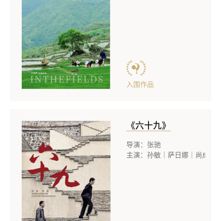
入围作品
《六十九》
导演：张驰
主演：孙敏｜萨日娜｜尚成君