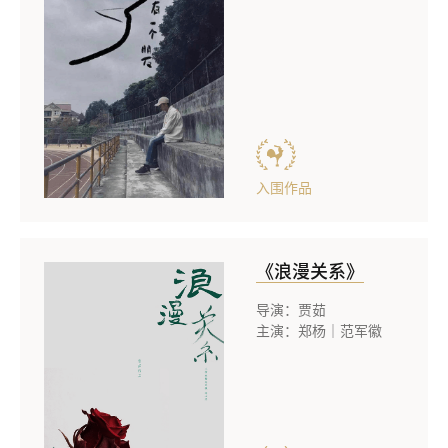
入围作品
《浪漫关系》
导演：贾茹
主演：郑杨｜范军徽