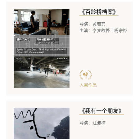
《百龄桥档案》
导演：黄若宾
主演：李梦故桦｜杨宗桦｜林
入围作品
《我有一个朋友》
导演：汪沛楠