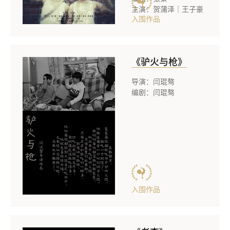
主演：贺蒲泽｜王子豪
入围作品
《驴火与枪》
导演：闫琨骜
编剧：闫琨骜
入围作品