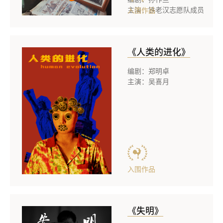
主演：铁老汉志愿队成员
入围作品
《人类的进化》
编剧：郑明卓
主演：吴喜月
入围作品
《失明》