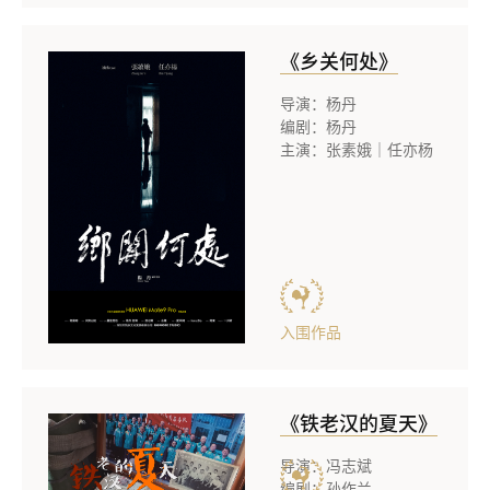
《乡关何处》
导演：杨丹
编剧：杨丹
主演：张素娥｜任亦杨
入围作品
《铁老汉的夏天》
导演：冯志斌
编剧：孙作兰