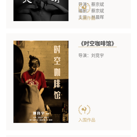
导演：蔡宗斌
编剧：蔡宗斌
主演：林晨晖
入围作品
《时空咖啡馆》
导演：刘竞宇
入围作品