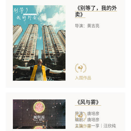
《别等了，我的外
卖》
导演：黄吉亮
入围作品
《风与雾》
导演：唐培彦
编剧：唐培彦
主演：李一享｜汪欣纯
入围作品