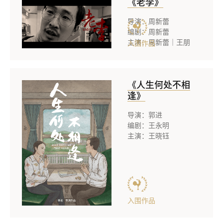
《老李》
导演：周新蕾
编剧：周新蕾
主演：周新蕾｜王朋
入围作品
《人生何处不相
逢》
导演：郭进
编剧：王永明
主演：王晓钰
入围作品