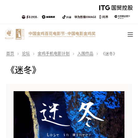
首页
论坛
金鸡手机电影计划
入围作品
《迷冬》
《迷冬》