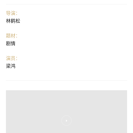
导演：
林鹤松
题材：
剧情
演员：
梁鸿