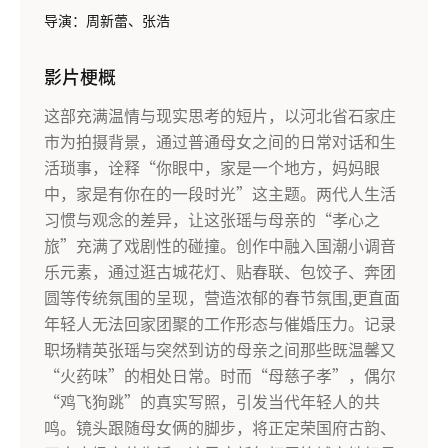
导演：周新蕾、张浩
影片梗概
这部充满温情与现实思考的短片，以河北省石家庄
市为拍摄背景，通过普通母女之间的日常对话和生
活琐事，诠释“你眼中，家是一个地方，妈妈眼
中，家是有你在的一段时光”这主题。两代人生活
习惯与观念的差异，让这张瑶与母亲的“孝心之
旅”充满了戏剧性的碰撞。创作中融入国潮小调音
乐元素，通过逛古城花灯、贴春联、包饺子、奔团
圆等传统氛围的呈现，营造浓郁的春节氛围,更直面
年轻人无法回家团聚的工作形态与催婚压力。记录
职场精英张瑶与突然到访的母亲之间那些既温馨又
“火药味”的相处日常。时而“母慈子孝”，偶尔
“鸡飞狗跳”的真实写照，引发当代年轻人的共
鸣。镜头跟随母女俩的脚步，将正定荣国府古韵、