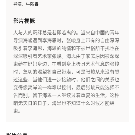
导演：牛熙睿
影片梗概
人与人的羁绊总是若即若离的。当来自中国的青年
导演海峻遇到李海恩时，张峻身上带有的自由深深
吸引着李海恩，海恩的纯情和不被世俗所干扰也在
深深吸引着艺术家张峻。海恩由于家庭原因被深深
束缚在妈妈身边，在看到身上极具艺术气息的张峻
时，急切的渴望将自己带走，可是张峻从来没有想
过这些，当他们进一步接触时，他们之间的关系也
变得像离岸流一样难以控制，最后张峻只能选择不
告而别，留下海恩一人继续过着重复的生活，这种
暗无天日的日子，海恩也不知道什么时候才能结
束。