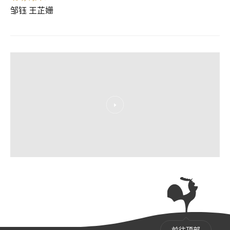
邹钰 王芷姗
前往顶部