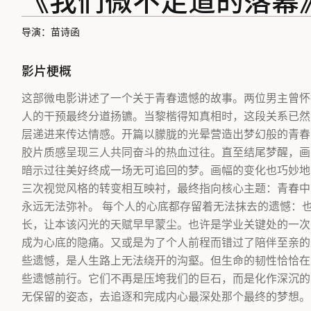
《我们微不足道的落幕
导演：苗诗函
影片梗概
这部微电影讲述了一个关于青春遗憾的故事。两位男主曾怀
人的干预最终分道扬镳。当黎楷得知真相时，这段关系已然
层递进来传达情感。开篇以朦胧的光晕营造出梦幻般的青春
胶片质感呈现三人共同奋斗的热血过往。直至结尾梦醒，画
暗示过往美好终成一场无可追回的梦。画幅的变化也巧妙地
三次视觉风格的转变相互映衬，最终指向核心主题：青春中
永远无法弥补。 每个人的心底都存留着无法抹去的遗憾：
长，让本该闪光的天赋早早蒙尘。也许是学业关键处的一次
成为心底的隐痛。又或是为了个人前程而错过了陪伴至亲的
些遗憾，是人生路上无法绕开的沟壑。但生命的韧性恰恰在
些遗憾前行。它们不再是压垮我们的巨石，而是化作深沉的
无保留的姿态，去追逐和完成内心最深处那个最终的梦想。