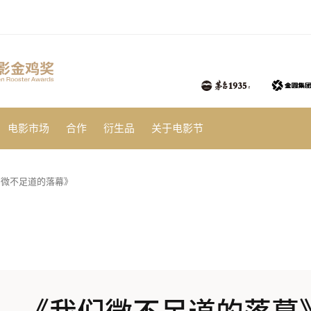
电影市场
合作
衍生品
关于电影节
们微不足道的落幕》
》