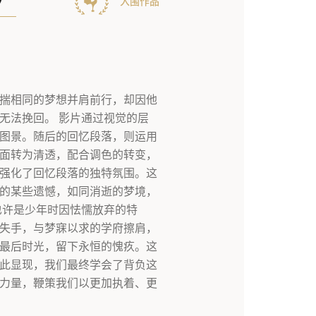
》
入围作品
揣相同的梦想并肩前行，却因他
无法挽回。 影片通过视觉的层
图景。随后的回忆段落，则运用
面转为清透，配合调色的转变，
强化了回忆段落的独特氛围。这
的某些遗憾，如同消逝的梦境，
也许是少年时因怯懦放弃的特
失手，与梦寐以求的学府擦肩，
最后时光，留下永恒的愧疚。这
此显现，我们最终学会了背负这
力量，鞭策我们以更加执着、更