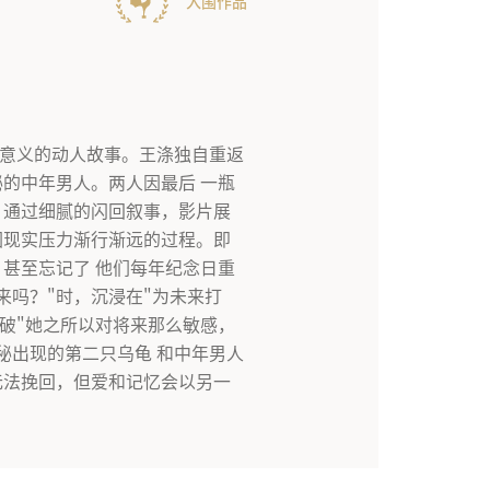
入围作品
意义的动人故事。王涤独自重返
的中年男人。两人因最后 一瓶
 通过细腻的闪回叙事，影片展
因现实压力渐行渐远的过程。即
甚至忘记了 他们每年纪念日重
来吗？"时，沉浸在"为未来打
点破"她之所以对将来那么敏感，
秘出现的第二只乌龟 和中年男人
无法挽回，但爱和记忆会以另一