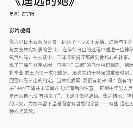
《遥远的她》
导演：古宇阳
影片梗概
影片以日出云海为背景，讲述了一段关于爱情、遗憾与生命
与女友林宛初遇的雪 山，在等待日出的过程中邂逅一位神秘
氧气结缘，在交谈中，王涤逐渐揭开那段刻骨铭心的往事。
现了王涤与林宛从因一只名叫" 二碗"的乌龟相识相恋，到
将毕业 的王涤忙于求职应酬，屡次失约于林宛的重要时刻，
回雪山看日出的约定。当林宛质问"我们有将来 吗？我有将
拼"中的王涤并未读懂这 句话背后的深意。 直到中年男人
是因为自己没 有将来了"，王涤才恍然醒悟。影片结尾，神
的消失，为故事留下温暖而富有哲思的余韵——有些 错过
种方式延续。