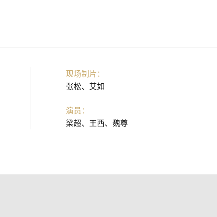
现场制片：
张松、艾如
演员：
梁超、王西、魏尊