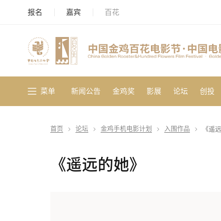
报名
嘉宾
百花
菜单
新闻公告
金鸡奖
影展
论坛
创投
首页
论坛
金鸡手机电影计划
入围作品
《遥
《遥远的她》