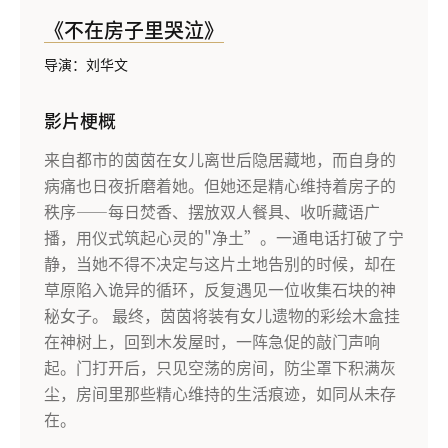
《不在房子里哭泣》
导演：刘华文
影片梗概
来自都市的茵茵在女儿离世后隐居藏地，而自身的
病痛也日夜折磨着她。但她还是精心维持着房子的
秩序——每日焚香、摆放双人餐具、收听藏语广
播，用仪式筑起心灵的"净土”。一通电话打破了宁
静，当她不得不决定与这片土地告别的时候，却在
草原陷入诡异的循环，反复遇见一位收集石块的神
秘女子。 最终，茵茵将装有女儿遗物的彩绘木盒挂
在神树上，回到木发屋时，一阵急促的敲门声响
起。门打开后，只见空荡的房间，防尘罩下积满灰
尘，房间里那些精心维持的生活痕迹，如同从未存
在。